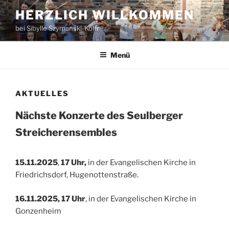
Zum
HERZLICH WILLKOMMEN
Inhalt
bei Sibylle Szymanski-Köhr
springen
Menü
AKTUELLES
Nächste Konzerte des Seulberger
Streicherensembles
15.11.2025
,
17 Uhr,
in der Evangelischen Kirche in
Friedrichsdorf, Hugenottenstraße.
16.11.2025, 17 Uhr
, in der Evangelischen Kirche in
Gonzenheim