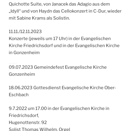
Quichotte Suite, von Janacek das Adagio aus dem
„Idyll“ und von Haydn das Cellokonzert in C-Dur, wieder
mit Sabine Krams als Solistin.
11.11./12.11.2023
Konzerte (jeweils um 17 Uhr) in der Evangelischen
Kirche Friedrichsdorf und in der Evangelischen Kirche
in Gonzenheim
Konzerte des Seulberger Streicher-Ensembles
09.07.2023 Gemeindefest Evangelische Kirche
Gonzenheim
18.06.2023
Gottesdienst Evangelische Kirche Ober-
Eschbach
9.7.2022 um 17.00 in der Evangelischen Kirche in
Friedrichsdorf,
Hugenottenstr. 92
Solist Thomas Wilhelm, Orgel